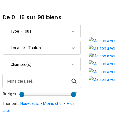
De 0–18 sur 90 biens
Type - Tous
Localité - Toutes
Mou
Maiso
Mou
Maiso
Chambre(s)
Hers
Maiso
Blan
Maiso
Esta
Maiso
Mou
OFFRE
Budget
€
Maiso
Trier par :
Nouveauté
-
Moins cher
-
Plus
cher