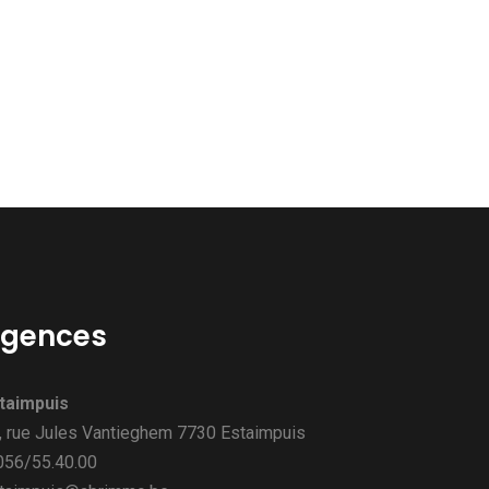
gences
taimpuis
, rue Jules Vantieghem 7730 Estaimpuis
 056/55.40.00