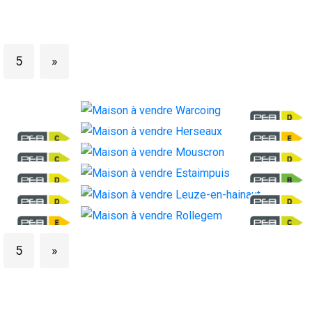
5
»
Warcoing
Maison
Herseaux
Maison
Mouscron
Maison
Estaimpuis
Maison
Leuze-en-hainaut
Maison
Rollegem
5
»
Maison
OFFRE EN COURS