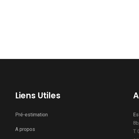
Liens Utiles
A
Pré-estimation
Es
8b
A propos
T.