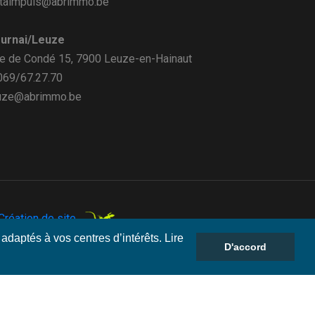
taimpuis@abrimmo.be
urnai/Leuze
e de Condé 15, 7900 Leuze-en-Hainaut
 069/67.27.70
uze@abrimmo.be
réation de site.
adaptés à vos centres d’intérêts. Lire
D'accord