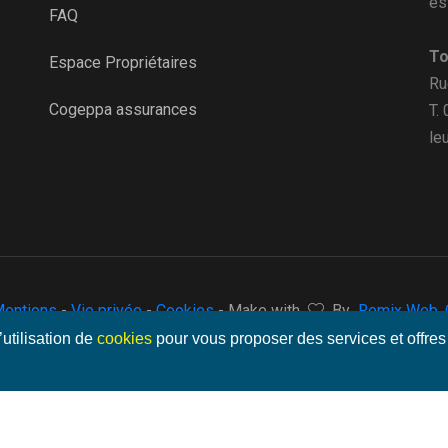
es
FAQ
To
Espace Propriétaires
Ru
Cogeppa assurances
T.
le
entions
-
Vie privée
-
Cookies
- Make with
By
Remix Web, C
’utilisation de
cookies
pour vous proposer des services et offres 