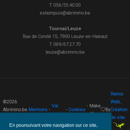
T. 056/55.40.00
estaimpuis@abrimmo.be
Tournai/Leuze
Rue de Condé 15, 7900 Leuze-en-Hainaut
T. 069/67.27.70
leuze@abrimmo.be
Remix
©2026
Web,
Vie
- Make
Abrimmo.be
Mentions
-
-
Cookies
By
Création
privée
with
-
de site.
En poursuivant votre navigation sur ce site,