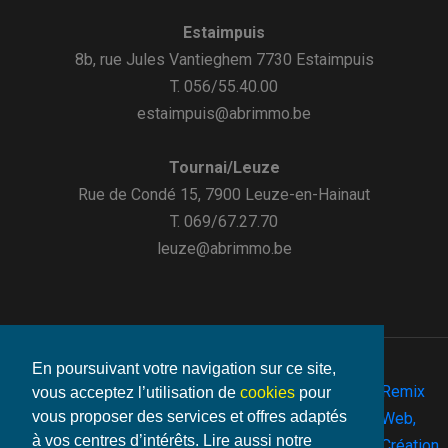
Estaimpuis
8b, rue Jules Vantieghem 7730 Estaimpuis
T. 056/55.40.00
estaimpuis@abrimmo.be
Tournai/Leuze
Rue de Condé 15, 7900 Leuze-en-Hainaut
T. 069/67.27.70
leuze@abrimmo.be
En poursuivant votre navigation sur ce site,
Remix
vous acceptez l’utilisation de
cookies
pour
vous proposer des services et offres adaptés
©2026
Web,
Vie
- Make
à vos centres d’intérêts. Lire aussi notre
Abrimmo.be
Mentions
-
-
Cookies
By
Création