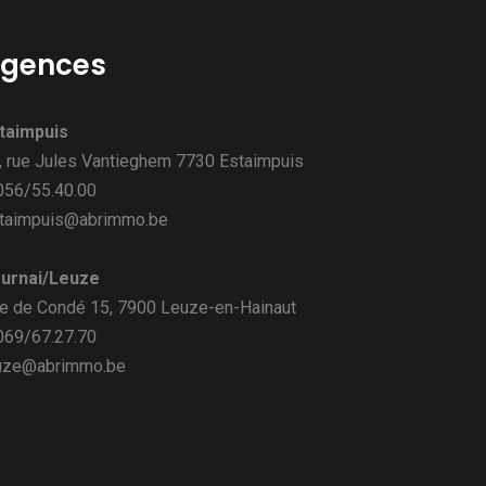
gences
taimpuis
, rue Jules Vantieghem 7730 Estaimpuis
 056/55.40.00
taimpuis@abrimmo.be
urnai/Leuze
e de Condé 15, 7900 Leuze-en-Hainaut
 069/67.27.70
uze@abrimmo.be