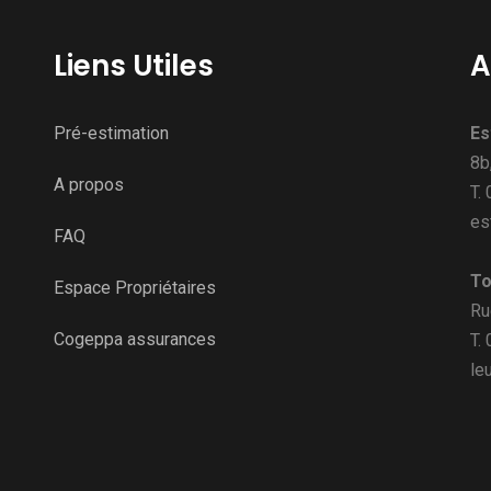
Liens Utiles
A
Pré-estimation
Es
8b
A propos
T.
es
FAQ
To
Espace Propriétaires
Ru
Cogeppa assurances
T.
le