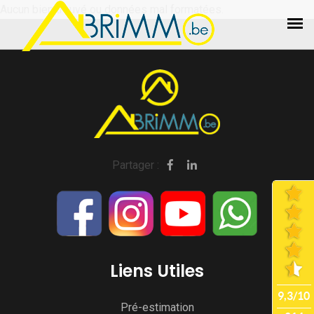
Aucun bien trouvé ou données mal formatées.
Partager :
Liens Utiles
Pré-estimation