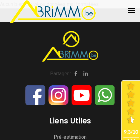
Aucun bien trouvé ou données mal formatées.
Partager :
Liens Utiles
Pré-estimation