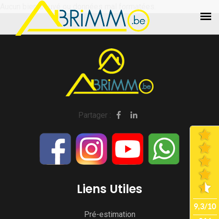
Aucun bien trouvé ou données mal formatées.
Partager :
Liens Utiles
Pré-estimation