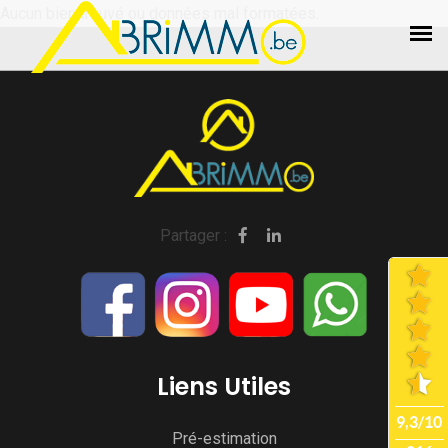
Aucun bien trouvé ou données mal formatées.
Partager :
Liens Utiles
Pré-estimation