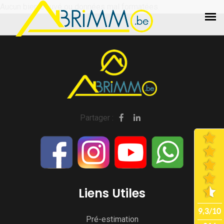
Aucun bien trouvé ou données mal formatées.
Partager :
Liens Utiles
Pré-estimation