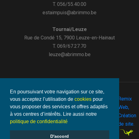
T. 056/55.40.00
estaimpuis@abrimmo.be
Tournai/Leuze
Rue de Condé 15, 7900 Leuze-en-Hainaut
T. 069/67.27.70
leuze@abrimmo.be
En poursuivant votre navigation sur ce site,
Remix
vous acceptez l’utilisation de
cookies
pour
vous proposer des services et offres adaptés
©2026
Web,
Vie
- Make
à vos centres d’intérêts. Lire aussi notre
Abrimmo.be
Mentions
-
-
Cookies
By
Création
privée
with
politique de confidentialité
-
de site.
D'accord