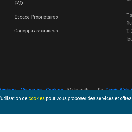
FAQ
To
Espace Propriétaires
Ru
Cogeppa assurances
T.
le
entions
-
Vie privée
-
Cookies
- Make with
By
Remix Web, C
’utilisation de
cookies
pour vous proposer des services et offres 