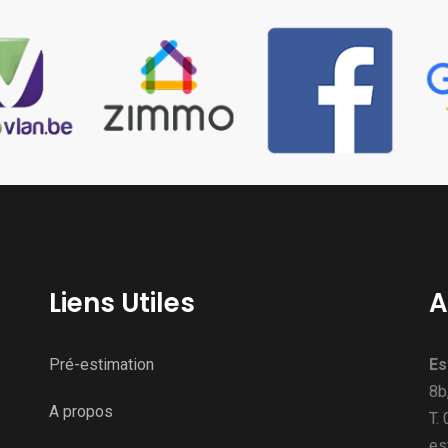
Liens Utiles
A
Pré-estimation
Es
8b
A propos
T.
es