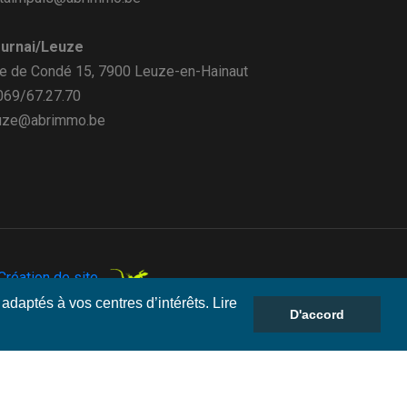
urnai/Leuze
e de Condé 15, 7900 Leuze-en-Hainaut
 069/67.27.70
uze@abrimmo.be
réation de site.
adaptés à vos centres d’intérêts. Lire
D'accord