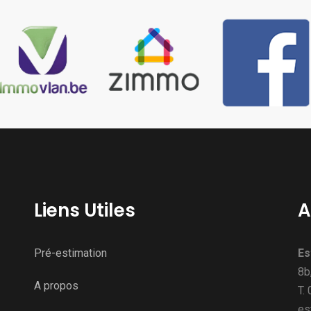
Liens Utiles
A
Pré-estimation
Es
8b
A propos
T.
es