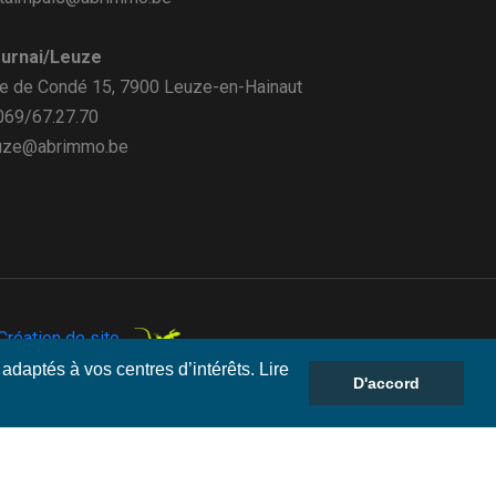
urnai/Leuze
e de Condé 15, 7900 Leuze-en-Hainaut
 069/67.27.70
uze@abrimmo.be
réation de site.
adaptés à vos centres d’intérêts. Lire
D'accord