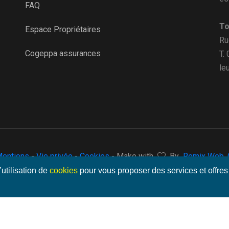
FAQ
To
Espace Propriétaires
Ru
Cogeppa assurances
T.
le
entions
-
Vie privée
-
Cookies
- Make with
By
Remix Web, C
’utilisation de
cookies
pour vous proposer des services et offres 