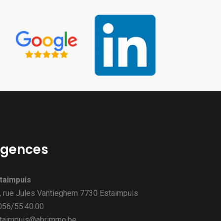
gences
taimpuis
, rue Jules Vantieghem 7730 Estaimpuis
 056/55.40.00
taimpuis@abrimmo.be