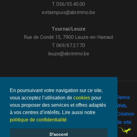
T. 056/55.40.00
estaimpuis@abrimmo.be
Tournai/Leuze
Rue de Condé 15, 7900 Leuze-en-Hainaut
T. 069/67.27.70
leuze@abrimmo.be
En poursuivant votre navigation sur ce site,
Remix
vous acceptez l’utilisation de
cookies
pour
vous proposer des services et offres adaptés
©2026
Web,
Vie
- Make
à vos centres d’intérêts. Lire aussi notre
Abrimmo.be
Mentions
-
-
Cookies
By
Création
privée
with
politique de confidentialité
-
de site.
D'accord