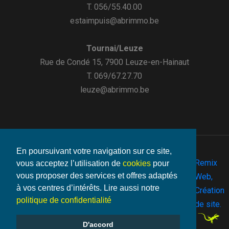
T. 056/55.40.00
estaimpuis@abrimmo.be
Tournai/Leuze
Rue de Condé 15, 7900 Leuze-en-Hainaut
T. 069/67.27.70
leuze@abrimmo.be
En poursuivant votre navigation sur ce site,
Remix
vous acceptez l’utilisation de
cookies
pour
vous proposer des services et offres adaptés
©2026
Web,
Vie
- Make
à vos centres d’intérêts. Lire aussi notre
Abrimmo.be
Mentions
-
-
Cookies
By
Création
privée
with
politique de confidentialité
-
de site.
D'accord