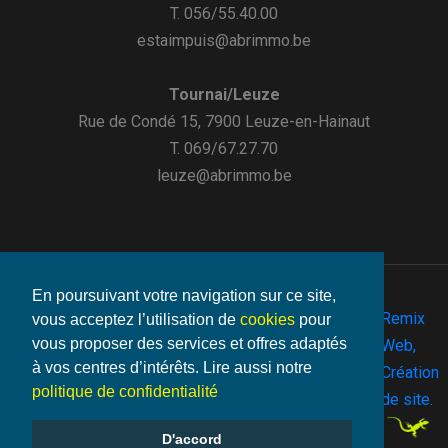
T. 056/55.40.00
estaimpuis@abrimmo.be
Tournai/Leuze
Rue de Condé 15, 7900 Leuze-en-Hainaut
T. 069/67.27.70
leuze@abrimmo.be
En poursuivant votre navigation sur ce site,
Remix
vous acceptez l’utilisation de
cookies
pour
vous proposer des services et offres adaptés
©2026
Web,
Vie
- Make
à vos centres d’intérêts. Lire aussi notre
Abrimmo.be
Mentions
-
-
Cookies
By
Création
privée
with
politique de confidentialité
-
de site.
D'accord