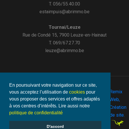
T. 056/55.40.00
estaimpuis@abrimmo.be
Tournai/Leuze
Rue de Condé 15, 7900 Leuze-en-Hainaut
T. 069/67.27.70
leuze@abrimmo.be
En poursuivant votre navigation sur ce site,
Remix
vous acceptez l’utilisation de
cookies
pour
vous proposer des services et offres adaptés
©2026
Web,
Vie
- Make
à vos centres d’intérêts. Lire aussi notre
Abrimmo.be
Mentions
-
-
Cookies
By
Création
privée
with
politique de confidentialité
-
de site.
D'accord