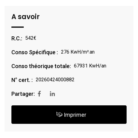
A savoir
R.C.:
542€
Conso Spécifique :
276 KwH/m².an
Conso théorique totale:
67931 KwH/an
N° cert. :
20260424000882
Partager:
Imprimer