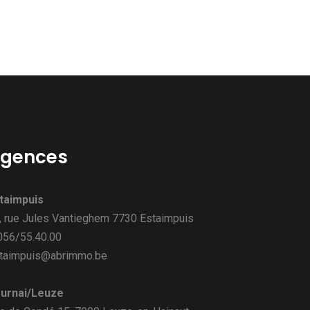
gences
taimpuis
, rue Jules Vantieghem 7730 Estaimpuis
 056/55.40.00
taimpuis@abrimmo.be
urnai/Leuze