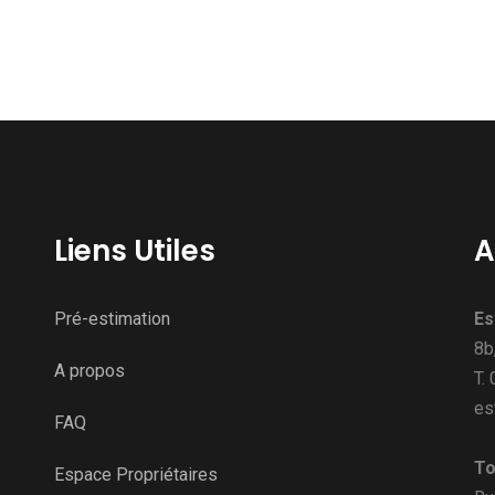
Liens Utiles
A
Pré-estimation
Es
8b
A propos
T.
es
FAQ
To
Espace Propriétaires