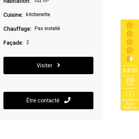
habitation:
102 m²
Cuisine:
kitchenette
Chauffage:
Pas installé
Façade:
2
Visiter
Être contacté