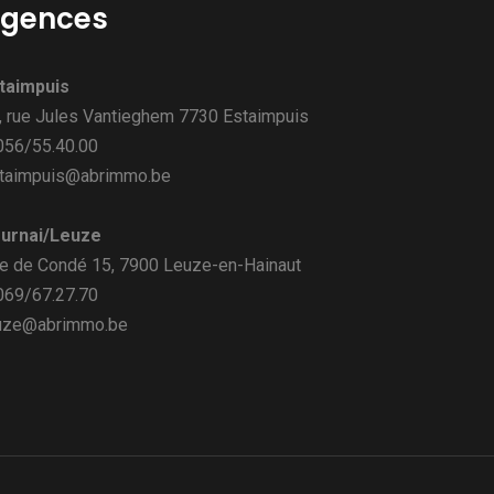
gences
taimpuis
, rue Jules Vantieghem 7730 Estaimpuis
 056/55.40.00
taimpuis@abrimmo.be
urnai/Leuze
e de Condé 15, 7900 Leuze-en-Hainaut
 069/67.27.70
uze@abrimmo.be