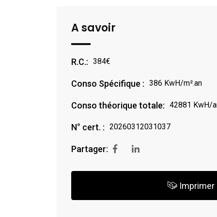
A savoir
R.C.:
384€
Conso Spécifique :
386 KwH/m².an
Conso théorique totale:
42881 KwH/a
N° cert. :
20260312031037
Partager:
Imprimer