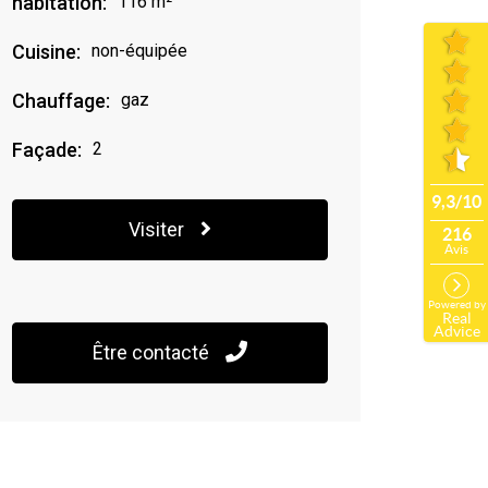
habitation:
116 m²
Cuisine:
non-équipée
Chauffage:
gaz
Façade:
2
Visiter
Être contacté