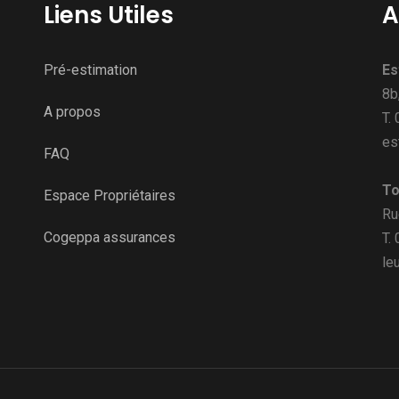
Liens Utiles
A
Pré-estimation
Es
8b
A propos
T.
es
FAQ
To
Espace Propriétaires
Ru
Cogeppa assurances
T.
le