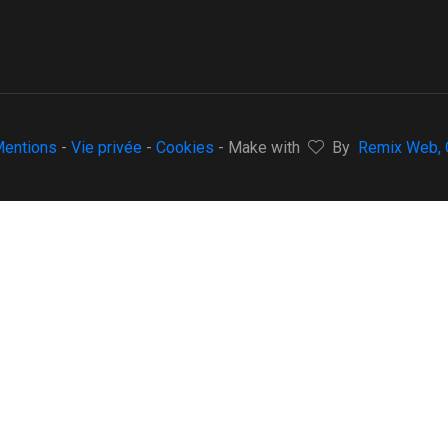
entions
-
Vie privée
-
Cookies
- Make with
By
Remix Web, C