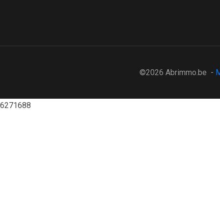
©2026 Abrimmo.be -
M
6271688