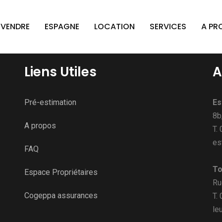
VENDRE
ESPAGNE
LOCATION
SERVICES
A PR
Liens Utiles
A
Pré-estimation
Es
8b
A propos
T.
es
FAQ
To
Espace Propriétaires
Ru
Cogeppa assurances
T.
le