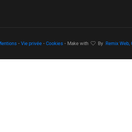
entions
-
Vie privée
-
Cookies
- Make with
By
Remix Web, C