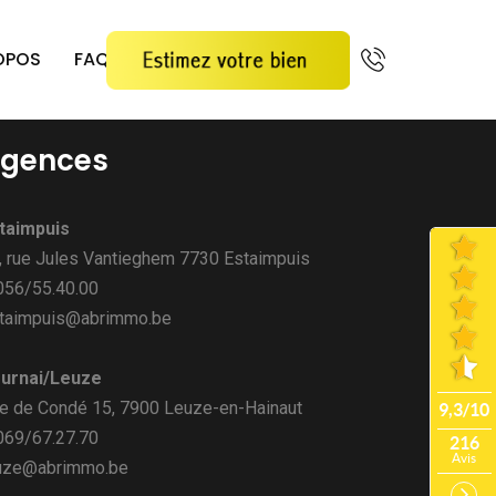
OPOS
FAQ
gences
taimpuis
, rue Jules Vantieghem 7730 Estaimpuis
 056/55.40.00
taimpuis@abrimmo.be
urnai/Leuze
e de Condé 15, 7900 Leuze-en-Hainaut
 069/67.27.70
uze@abrimmo.be