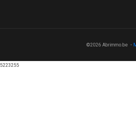
©2026 Abrimmo.be -
M
5223255