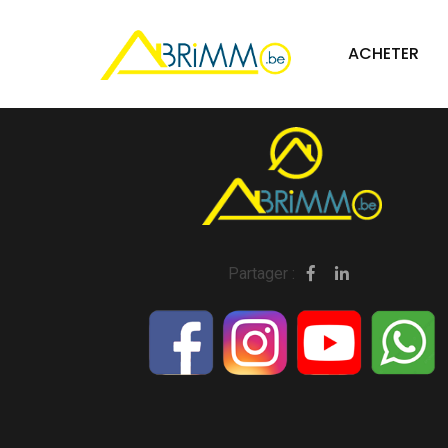
Aucun bien trouvé ou données mal formatées.
ACHETER
Partager :